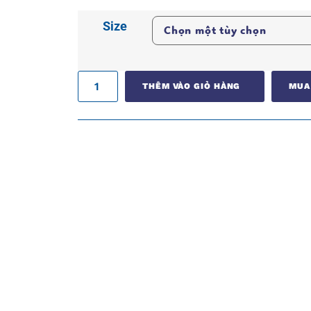
Size
THÊM VÀO GIỎ HÀNG
MUA