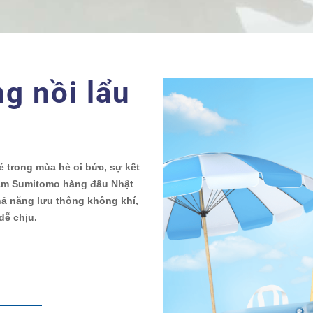
g nồi lẩu
 trong mùa hè oi bức, sự kết
thấm Sumitomo hàng đầu Nhật
hả năng lưu thông không khí,
dễ chịu.