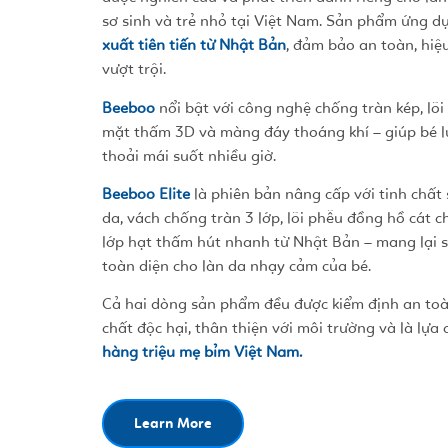
sơ sinh và trẻ nhỏ tại Việt Nam. Sản phẩm ứng 
xuất tiên tiến từ Nhật Bản
, đảm bảo an toàn, hiệ
vượt trội.
Beeboo
nổi bật với công nghệ chống tràn kép, lõi
mặt thấm 3D và màng đáy thoáng khí – giúp bé 
thoải mái suốt nhiều giờ.
Beeboo Elite
là phiên bản nâng cấp với tinh chất
da, vách chống tràn 3 lớp, lõi phễu đồng hồ cát
lớp hạt thấm hút nhanh từ Nhật Bản – mang lại s
toàn diện cho làn da nhạy cảm của bé.
Cả hai dòng sản phẩm đều được kiểm định an to
chất độc hại, thân thiện với môi trường và là lựa
hàng triệu mẹ bỉm Việt Nam.
Learn More