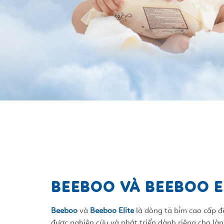
BEEBOO VÀ BEEBOO E
Beeboo
và
Beeboo Elite
là dòng tã bỉm cao cấp đ
được nghiên cứu và phát triển dành riêng cho là