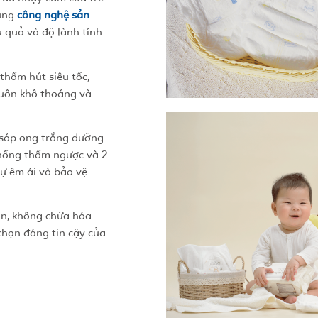
dụng
công nghệ sản
u quả và độ lành tính
 thấm hút siêu tốc,
luôn khô thoáng và
 sáp ong trắng dưỡng
 chống thấm ngược và 2
ự êm ái và bảo vệ
àn, không chứa hóa
 chọn đáng tin cậy của