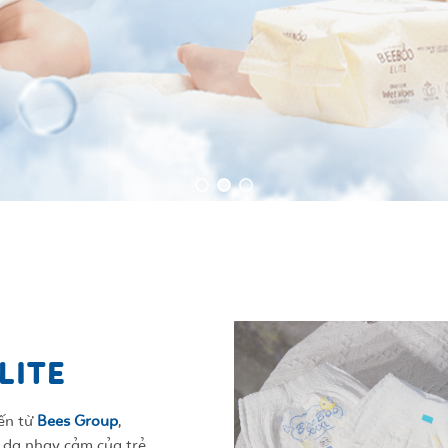
LITE
ến từ
Bees Group
,
n da nhạy cảm của trẻ