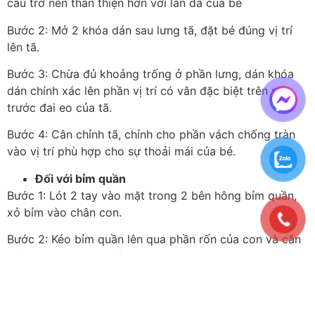
cấu trở nên thân thiện hơn với làn da của bé
Bước 2: Mở 2 khóa dán sau lưng tã, đặt bé đúng vị trí
lên tã.
Bước 3: Chừa đủ khoảng trống ở phần lưng, dán khóa
dán chính xác lên phần vị trí có vân đặc biệt trên mặt
trước đai eo của tã.
Bước 4: Cân chỉnh tã, chỉnh cho phần vách chống tràn
vào vị trí phù hợp cho sự thoải mái của bé.
Đối với bỉm quần
Bước 1: Lót 2 tay vào mặt trong 2 bên hông bỉm quần,
xỏ bỉm vào chân con.
Bước 2: Kéo bỉm quần lên qua phần rốn của con và căn
chỉnh 2 bên vách chống tràn.
Bước 3: Khi bỉm đầy, xé đường hàn eo cả 2 bên của bỉm,
vệ sinh sạch sẽ cho bé.