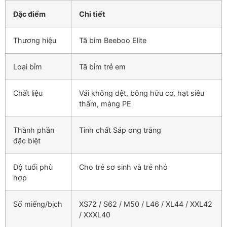
Đặc điểm
Chi tiết
Thương hiệu
Tã bỉm Beeboo Elite
Loại bỉm
Tã bỉm trẻ em
Chất liệu
Vải không dệt, bông hữu cơ, hạt siêu
thấm, màng PE
Thành phần
Tinh chất Sáp ong trắng
đặc biệt
Độ tuổi phù
Cho trẻ sơ sinh và trẻ nhỏ
hợp
Số miếng/bịch
XS72 / S62 / M50 / L46 / XL44 / XXL42
/ XXXL40