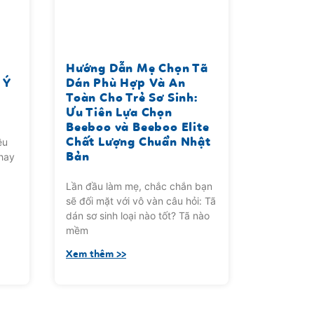
Hướng Dẫn Mẹ Chọn Tã
 Ý
Dán Phù Hợp Và An
o
Toàn Cho Trẻ Sơ Sinh:
Ưu Tiên Lựa Chọn
Beeboo và Beeboo Elite
Chất Lượng Chuẩn Nhật
ều
Bản
 hay
Lần đầu làm mẹ, chắc chắn bạn
sẽ đối mặt với vô vàn câu hỏi: Tã
dán sơ sinh loại nào tốt? Tã nào
mềm
Xem thêm >>