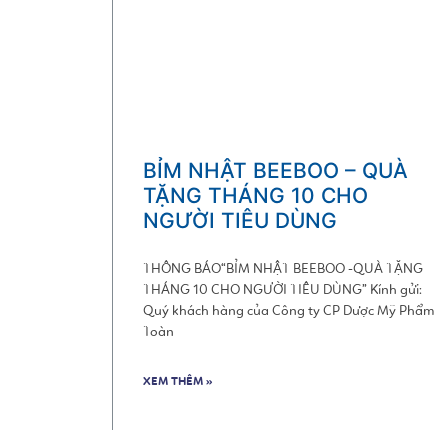
BỈM NHẬT BEEBOO – QUÀ
TẶNG THÁNG 10 CHO
NGƯỜI TIÊU DÙNG
THÔNG BÁO“BỈM NHẬT BEEBOO -QUÀ TẶNG
THÁNG 10 CHO NGƯỜI TIÊU DÙNG” Kính gửi:
Quý khách hàng của Công ty CP Dược Mỹ Phẩm
Toàn
XEM THÊM »