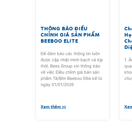
THÔNG BÁO ĐIỀU
Ch
CHỈNH GIÁ SẢN PHẨM
Họ
BEEBOO ELITE
Ch
Di
Để đảm bảo các thông tin luôn
được cập nhật minh bạch và kịp
1. 
thời, Bees Group xin thông báo
qua
về việc Điều chỉnh giá bán sản
kho
phẩm Tã/Bỉm Beeboo Elite kể từ
chu
ngày 01/01/2026
Xem thêm >>
Xem