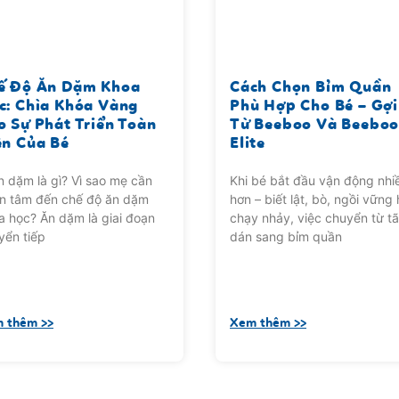
ế Độ Ăn Dặm Khoa
Cách Chọn Bỉm Quần
c: Chìa Khóa Vàng
Phù Hợp Cho Bé – Gợi
o Sự Phát Triển Toàn
Từ Beeboo Và Beebo
ện Của Bé
Elite
Ăn dặm là gì? Vì sao mẹ cần
Khi bé bắt đầu vận động nhi
n tâm đến chế độ ăn dặm
hơn – biết lật, bò, ngồi vững
a học? Ăn dặm là giai đoạn
chạy nhảy, việc chuyển từ tã
yển tiếp
dán sang bỉm quần
 thêm >>
Xem thêm >>